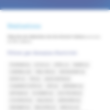
Réalisations
Sélection de réalisations de site internet traiteur
parmi plus
de 350 créations.
Filtrer par domaine d'activité :
TOURISME
5
ECOLE
1
HÔTEL
1
MAIRIE
2
CAMPING
19
PME / PMI
2
RESTAURANT
4
SPORT
1
TPE
0
ASSOCIATION
0
CHAMBRE D'HÔTE
0
GÎTE
0
BÂTIMENT
0
ARTISAN
0
PLOMBIER
0
ELECTRICIEN
0
COUVREUR
0
MAÇON
0
SERRURIER
0
JARDINIER
0
INDUSTRIE
0
MÉDICAL
0