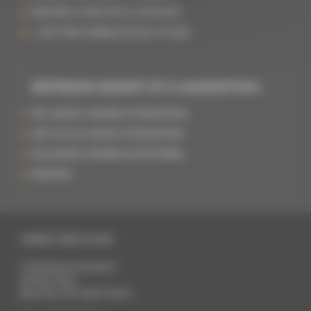
INTÉGREZ VOTRE SITE À VOTRE ERP
+ 400 FONCTIONNALITÉS B2C ET B2B
RÉFÉRENCEMENT ET E-MARKETING
SEO (SEARCH ENGINE OPTIMIZATION)
SMO (SOCIAL MEDIA OPTIMIZATION)
SEA (SEARCH ENGINE ADVERTISING)
EMAILING
AGENCE WEB CALAIS
11 Boulevard Jacquard
62100
Calais
Nord Pas-de-Calais
France