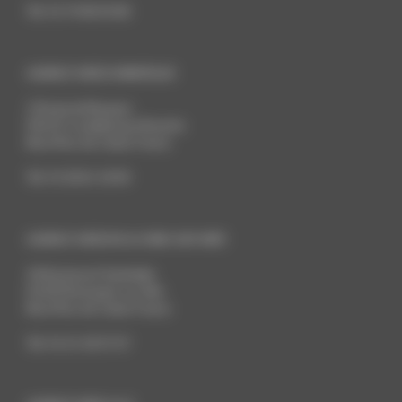
Tél:
03 74 96 00 86
AGENCE WEB DUNKERQUE
2 Route de Bergues
59210
Coudekerque-Branche
Nord Pas-de-Calais
France
Tél:
03 28 61 18 90
AGENCE WEB BOULOGNE-SUR-MER
26 Boulevard Gambetta
62200
Boulogne-sur-Mer
Nord Pas-de-Calais
France
Tél:
03 21 30 57 57