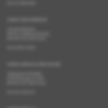
Tél:
03 74 96 00 86
AGENCE WEB DUNKERQUE
2 Route de Bergues
59210
Coudekerque-Branche
Nord Pas-de-Calais
France
Tél:
03 28 61 18 90
AGENCE WEB BOULOGNE-SUR-MER
26 Boulevard Gambetta
62200
Boulogne-sur-Mer
Nord Pas-de-Calais
France
Tél:
03 21 30 57 57