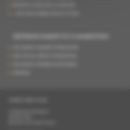
INTÉGREZ VOTRE SITE À VOTRE ERP
+ 400 FONCTIONNALITÉS B2C ET B2B
RÉFÉRENCEMENT ET E-MARKETING
SEO (SEARCH ENGINE OPTIMIZATION)
SMO (SOCIAL MEDIA OPTIMIZATION)
SEA (SEARCH ENGINE ADVERTISING)
EMAILING
AGENCE WEB CALAIS
11 Boulevard Jacquard
62100
Calais
Nord Pas-de-Calais
France