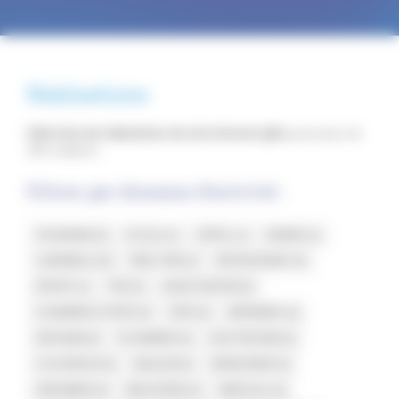
Réalisations
Sélection de réalisations de site internet gîte
parmi plus de
350 créations.
Filtrer par domaine d'activité :
TOURISME
5
ECOLE
1
HÔTEL
1
MAIRIE
2
CAMPING
19
PME / PMI
2
RESTAURANT
4
SPORT
1
TPE
0
ASSOCIATION
0
CHAMBRE D'HÔTE
0
GÎTE
0
BÂTIMENT
0
ARTISAN
0
PLOMBIER
0
ELECTRICIEN
0
COUVREUR
0
MAÇON
0
SERRURIER
0
JARDINIER
0
INDUSTRIE
0
MÉDICAL
0